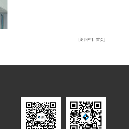
[返回栏目首页]