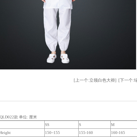
[上一个:立领白色大褂]
[下一个:
LD022款 单位: 厘米
SS
S
M
ight
150~155
155-160
160-165