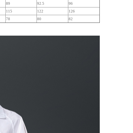
89
92.5
96
115
122
126
78
80
82