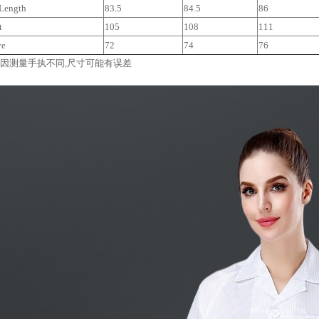
ength
83.5
84.5
86
t
105
108
111
ve
72
74
76
:因测量手执不同,尺寸可能有误差